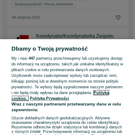
Dyspozycyjność: Praca zmianowa
04 sierpnia 2026
Koordynator/Koordynatorka Zespołu
Kontrolerów Warszawa i okolice
International Quick Service Polska Sp. z o.o.
Dbamy o Twoją prywatność
Warszawa
, Białołęka
My i nasi
447
partnerzy przechowujemy lub uzyskujemy dostęp
Pełny etat
do informacji na urządzeniu, takich jak unikalne identyfikatory w
Umowa o pracę, Umowa zlecenie
plikach cookie w celu przetwarzania danych osobowych.
Odpowiednie doświadczenie zawodowe
Użytkownik może zaakceptować wybory lub zarządzać nimi,
klikając poniżej lub w dowolnym momencie na stronie polityki
prywatności. Te wybory będą sygnalizowane naszym partnerom
Odświeżono dnia 03 sierpnia 2026
i nie będą miały wpływu na dane przeglądania.
Polityka
cookies,
Polityka Prywatności
Wraz z naszymi partnerami przetwarzamy dane w celu
Operator-Monter/Operatorka-Monterka
zapewnienia:
Praca Sosnowiec
Użycie dokładnych danych geolokalizacyjnych. Aktywne
International Quick Service Polska Sp. z o.o.
skanowanie charakterystyki urządzenia do celów identyfikacji.
Rozumienie odbiorców dzięki statystyce lub kombinacji danych
Sosnowiec
z różnych źródeł. Przechowywanie informacji na urządzeniu lub
Pełny etat